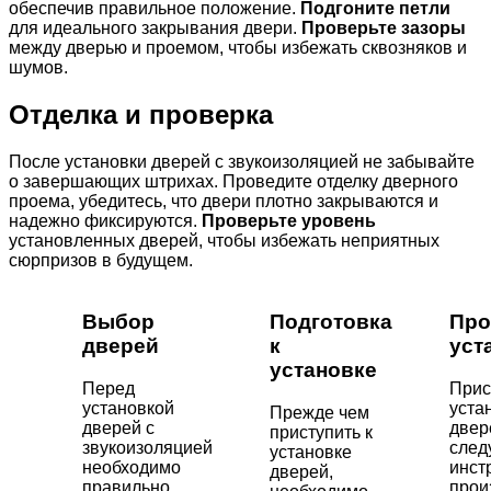
обеспечив правильное положение.
Подгоните петли
для идеального закрывания двери.
Проверьте зазоры
между дверью и проемом, чтобы избежать сквозняков и
шумов.
Отделка и проверка
После установки дверей с звукоизоляцией не забывайте
о завершающих штрихах. Проведите отделку дверного
проема, убедитесь, что двери плотно закрываются и
надежно фиксируются.
Проверьте уровень
установленных дверей, чтобы избежать неприятных
сюрпризов в будущем.
Выбор
Подготовка
Про
дверей
к
уст
установке
Перед
Прис
установкой
уста
Прежде чем
дверей с
двер
приступить к
звукоизоляцией
след
установке
необходимо
инст
дверей,
правильно
прои