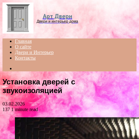
Menu
Арт Двери
Двери и интерьер дома
Главная
О сайте
Двери и Интерьер
Контакты
Search
for
Установка дверей с
звукоизоляцией
03.02.2026
137
1 minute read