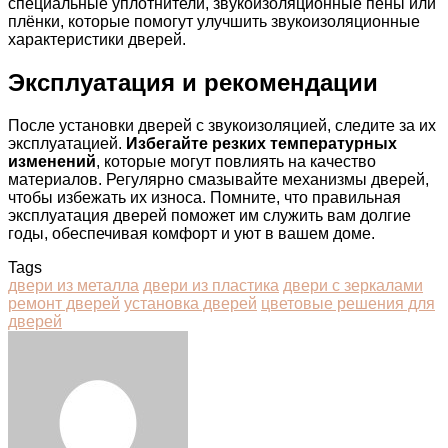
специальные уплотнители, звукоизоляционные пены или
плёнки, которые помогут улучшить звукоизоляционные
характеристики дверей.
Эксплуатация и рекомендации
После установки дверей с звукоизоляцией, следите за их
эксплуатацией.
Избегайте резких температурных
изменений
, которые могут повлиять на качество
материалов. Регулярно смазывайте механизмы дверей,
чтобы избежать их износа. Помните, что правильная
эксплуатация дверей поможет им служить вам долгие
годы, обеспечивая комфорт и уют в вашем доме.
Tags
двери из металла
двери из пластика
двери с зеркалами
ремонт дверей
установка дверей
цветовые решения для
дверей
Facebook
Twitter
LinkedIn
Tumblr
Pinterest
Reddit
VKontakte
Odnoklassniki
Skype
WhatsApp
Telegram
Viber
Share
Print
via
Email