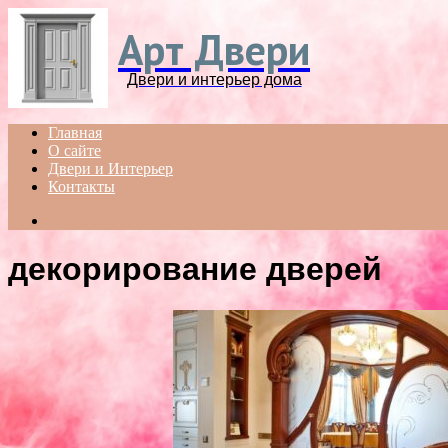
Арт Двери
Двери и интерьер дома
Главная
О сайте
Двери и Интерьер
Контакты
Search
for
декорирование дверей